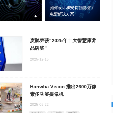
如何设计和安装智能楼宇
电源解决方案
麦驰荣获“2025年十大智慧康养
品牌奖”
2025-12-15
Hanwha Vision 推出2600万像
素多功能摄像机
2025-05-22
智能安防
人工智能
物联网