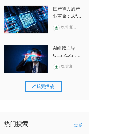
国产算力的产
业革命：从“纸
面算力”到“生产
智能相对论
力转化”的“惊险
一跃”
AI继续主导
CES 2025，一
场关于“输
智能相对论
入”与“输出”的
变革正在打响
我要投稿
热门搜索
更多