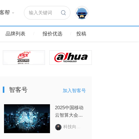
客帮
输入关键词
品牌列表
报价优选
投稿
智客号
加入智客号
2025中国移动
云智算大会回
顾：云智变
科技向令说
革，AI+跃迁