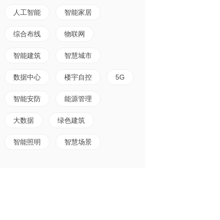
人工智能
智能家居
综合布线
物联网
智能建筑
智慧城市
数据中心
楼宇自控
5G
智能安防
能源管理
大数据
绿色建筑
智能照明
智慧场景