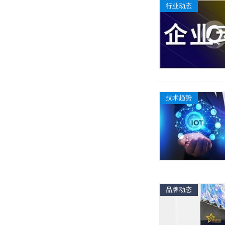
行业动态
技术趋势
品牌动态