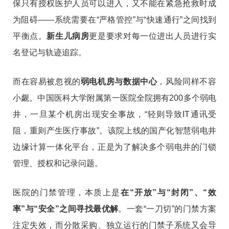
保只有授权医护人员可以进入，又不能在紧急抢救时成
为阻碍——系统需要在“严格管控”与“快速通行”之间找到
平衡点。
新生儿病房
更是要求对每一位进出人员进行实
名登记与轨迹追踪。
而在容易被忽视的
弱电机房与数据中心
，风险同样不容
小觑。中国医科大学附属第一医院全院拥有200多个弱电
井，一旦某个机房出现安全事故，“轻则导致IT通讯受
阻，重则产生医疗事故”
。该院上线的国产化智慧弱电井
边缘计算一体化平台，正是为了解决多个弱电井的门锁
管理、授权和记录问题
。
医院的门禁管理，本质上是
在“开放”与“封闭”、“效
率”与“安全”之间寻找最优解
。一套“一刀切”的门禁方案
注定失效，而分散采购、独立运行的门禁子系统又会导